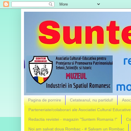
Pagina de pornire
Cetateanul, nu partidul!
Asoc
Parteneriate/colaborari ale Asociatiei Cultural Educative
Redactia revistei - magazin "Suntem Romania !"
Co
Noi am salvat doua Rombac - # Salvam un Rombac