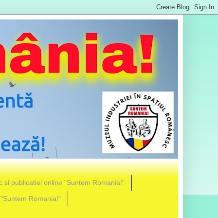
ic si publicatiei online "Suntem Romania!"
l "Suntem Romania!"