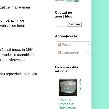
Translate
izat cel mai adesea
Cautati pe
acest blog
u cumpărat mii de
 vehicul de teren
Abonați-vă la
Postări
prăbușit brusc în
1984–
Comentarii
 iar modelele asamblate
s activitatea, iar
Cele mai citite
articole
na) reprezintă un studiu
2
7
2
.
Color in
Romania:
Televizorul