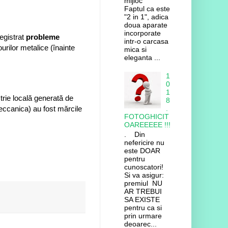
mijloc
Faptul ca este
"2 in 1", adica
doua aparate
incorporate
egistrat
probleme
intr-o carcasa
ourilor metalice (înainte
mica si
eleganta ...
1
0
1
trie locală generată de
8
meccanica) au fost mărcile
.
FOTOGHICIT
OAREEEEE !!!
. Din
nefericire nu
este DOAR
pentru
cunoscatori!
Si va asigur:
premiul NU
AR TREBUI
SA EXISTE
pentru ca si
prin urmare
deoarec...