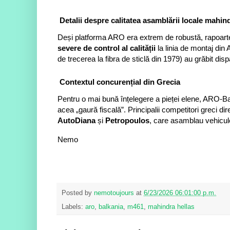
Detalii despre calitatea asamblării locale mahin
Deși platforma ARO era extrem de robustă, rapoart
severe de control al calității
la linia de montaj din 
de trecerea la fibra de sticlă din 1979) au grăbit dispa
Contextul concurențial din Grecia
Pentru o mai bună înțelegere a pieței elene, ARO-Bal
acea „gaură fiscală”. Principalii competitori greci 
AutoDiana
și
Petropoulos
, care asamblau vehicule 
Nemo
Posted by
nemotoujours
at
6/23/2026 06:01:00 p.m.
Labels:
aro
,
balkania
,
m461
,
mahindra hellas