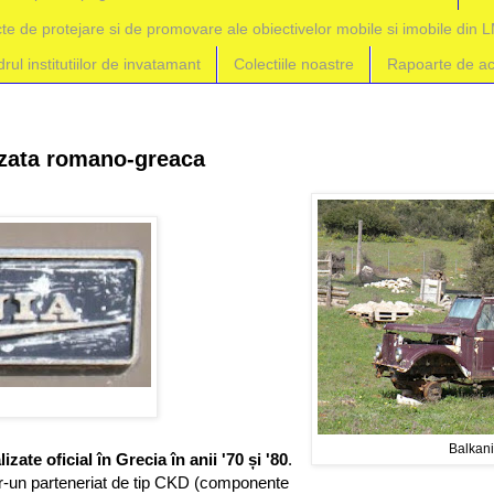
te de protejare si de promovare ale obiectivelor mobile si imobile din L
ul institutiilor de invatamant
Colectiile noastre
Rapoarte de acti
lizata romano-greaca
Balkan
ate oficial în Grecia în anii '70 și '80
.
intr-un parteneriat de tip CKD (componente