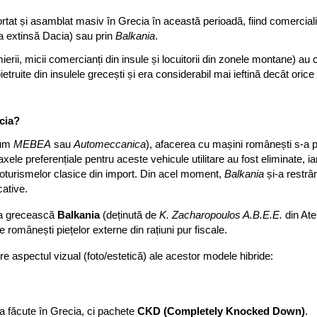
rtat și asamblat masiv în Grecia în această perioadă, fiind comercial
a extinsă Dacia) sau prin
Balkania
.
rmierii, micii comercianți din insule și locuitorii din zonele montane) a
etruite din insulele grecești și era considerabil mai ieftină decât orice
ecia?
ecum
MEBEA
sau
Automeccanica
), afacerea cu mașini românești s-a 
Taxele preferențiale pentru aceste vehicule utilitare au fost eliminate,
utoturismelor clasice din import. Din acel moment,
Balkania
și-a restrân
cative.
ia grecească
Balkania
(deținută de
K. Zacharopoulos A.B.E.E.
din Ate
românești piețelor externe din rațiuni pur fiscale.
pre aspectul vizual (foto/estetică) ale acestor modele hibride:
 făcute în Grecia, ci pachete
CKD (Completely Knocked Down)
.