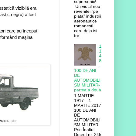
supersonic!
Un vis al nou
tetică vizibilă era
revenitei "pe
plastic negru) a fost
piata" industrii
aeronautice
romanesti
care deja isi
ori care au început
tre...
sformând mașina
1
1
4
8
.
100 DE ANI
DE
AUTOMOBILI
SM MILITAR-
partea a doua
1 MARTIE
1917 – 1
MARTIE 2017
100 DE ANI
DE
AUTOMOBILI
utotractor
SM MILITAR
Prin Înaltul
Decret nr. 245