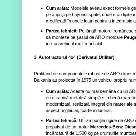
Cum arăta:
Modelele aveau exact formele geome
pe aripi și pe hayonul spate, unde erau lipite 
modificată în unele loturi pentru a integra sigla
Partea tehnică:
Pe lângă motorul românesc de 
să monteze pe șasiul de ARO motoare
Peuge
într-un vehicul mult mai fiabil.
3. Autotractorul 4x4 (Derivatul Utilitar)
Profitând de componentele robuste de ARO (transmisie
Balkania au proiectat în 1975 un vehicul propriu nu
Cum arăta:
Acesta nu mai semăna cu un ARO c
cu o cabină metalică simplă și o benă mare în
modernizată, realizată integral din
materiale s
aspect unghiular, foarte industrial.
Partea tehnică:
Utiliza punțile rigide de ARO ș
propulsat de un motor
Mercedes-Benz Diese
încărcătură de 1.500 kg pe drumurile muntoas