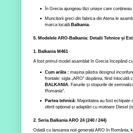
În Grecia ajungeau lăzi uriașe care conțineau șa
Muncitorii greci din fabrica din Atena le asambl
marca locală
Balkania
.
5. Modelele ARO-Balkania: Detalii Tehnice și Est
1. Balkania M461
A fost primul model asamblat în Grecia începând c
Cum arăta :
mașina păstra designul inconfunda
frontale: sigla „ARO” dispărea, fiind înlocuit
BALKANIA
. Farurile și stopurile de semnali
Romania”
.
Partea tehnică:
Majoritatea au fost echipate 
oferit opțional și adaptări cu motoare Diesel (
2. Seria Balkania ARO 24 (240 / 244)
Odată cu lansarea noii generații ARO în România, kit