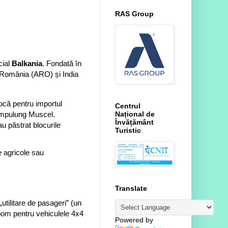
RAS Group
cial
Balkania
. Fondată în
in România (ARO) și India
ocă pentru importul
Centrul
Național de
Câmpulung Muscel.
Învățământ
au păstrat blocurile
Turistic
e agricole sau
Translate
„utilitare de pasageri” (un
oom pentru vehiculele 4x4
Powered by