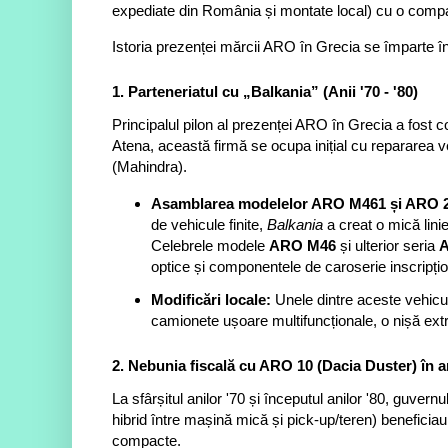
expediate din România și montate local) cu o compan
Istoria prezenței mărcii ARO în Grecia se împarte 
1. Parteneriatul cu „Balkania” (Anii '70 - '80)
Principalul pilon al prezenței ARO în Grecia a fost
Atena, această firmă se ocupa inițial cu repararea ve
(Mahindra).
Asamblarea modelelor ARO M461 și ARO 2
de vehicule finite,
Balkania
a creat o mică lin
Celebrele modele
ARO M46
și ulterior seria
A
optice și componentele de caroserie inscripț
Modificări locale:
Unele dintre aceste vehicule
camionete ușoare multifuncționale, o nișă extr
2. Nebunia fiscală cu ARO 10 (Dacia Duster) în an
La sfârșitul anilor '70 și începutul anilor '80, guvern
hibrid între mașină mică și pick-up/teren) beneficia
compacte.