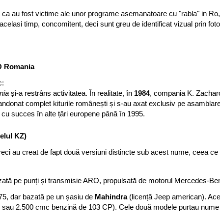
i ca au fost victime ale unor programe asemanatoare cu "rabla" in Ro,
celasi timp, concomitent, deci sunt greu de identificat vizual prin fot
RO Romania
c:
nia
și-a restrâns activitatea. În realitate, în
1984
, compania K. Zacharo
bandonat complet kiturile românești și s-au axat exclusiv pe asamblar
 cu succes în alte țări europene până în 1995.
elul KZ)
 greci au creat de fapt două versiuni distincte sub acest nume, ceea ce e
ată pe punți și transmisie ARO, propulsată de motorul Mercedes-Be
75, dar bazată pe un șasiu de
Mahindra
(licență Jeep american). Ace
 sau 2.500 cmc benzină de 103 CP). Cele două modele purtau nume 