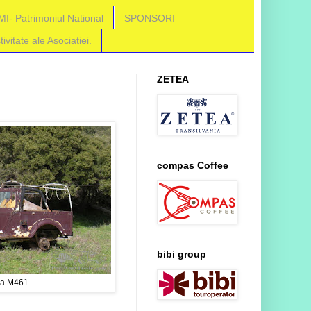
MI- Patrimoniul National
SPONSORI
vitate ale Asociatiei.
ZETEA
compas Coffee
bibi group
ia M461