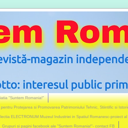
iatia "Suntem Romania!"
 pentru Protejarea si Promovarea Patrimoniului Tehnic, Stiintific si Istor
lectia ELECTRONUM:Muzeul Industriei in Spatiul Romanesc-proiect a
Grupuri si pagini facebook ale "Suntem Romania!"- contact FB