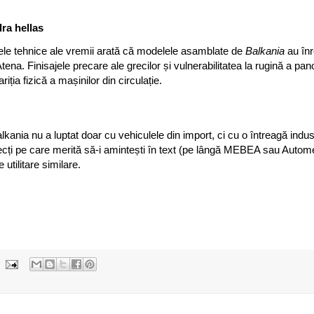
dra hellas
ele tehnice ale vremii arată că modelele asamblate de
Balkania
au înr
Atena. Finisajele precare ale grecilor și vulnerabilitatea la rugină a pan
riția fizică a mașinilor din circulație.
kania nu a luptat doar cu vehiculele din import, ci cu o întreagă indus
direcți pe care merită să-i amintești în text (pe lângă MEBEA sau Auto
utilitare similare.