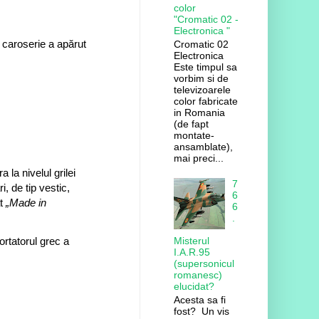
color
"Cromatic 02 -
Electronica "
e caroserie a apărut
Cromatic 02
Electronica
Este timpul sa
vorbim si de
televizoarele
color fabricate
in Romania
(de fapt
montate-
ansamblate),
mai preci...
la nivelul grilei
7
, de tip vestic,
6
at
„Made in
6
.
Misterul
rtatorul grec a
I.A.R.95
(supersonicul
romanesc)
elucidat?
Acesta sa fi
fost? Un vis