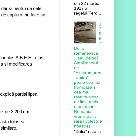
din 22 martie
 dar si pentru ca cele
1917 al
regelui Ferd...
o de captura, ne face sa
1
2
9
6
."
Delia"
romaneasca
poulos A.B.E.E. a fost
...sau deloc?
Amplitunerul
ea și modificarea
de
"Electromures
-Unitra",-
poate cea mai
frumoasa si
cea mai
xplică parțial lipsa
ravnita piesa
de linie audio
montata in
Romania
nz de 3.200 cmc.
vremii,dar si
rara (Colectiile
asta folosea
noastre)
similare,
"Delia" este la