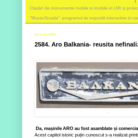
Clasări de monumente mobile si imobile in LMI și proiec
"MuzeoScoala"- programul de expozitii interactive in cadr
23 iunie 2026
2584. Aro Balkania- reusita nefina
.
Da, mașinile ARO au fost asamblate și comercializ
Acest capitol istoric puțin cunoscut s-a realizat pr