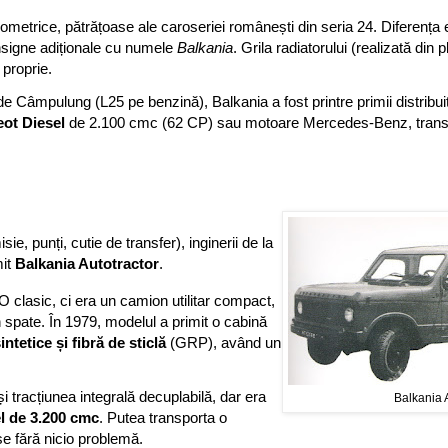
trice, pătrățoase ale caroseriei românești din seria 24. Diferența es
insigne adiționale cu numele
Balkania
. Grila radiatorului (realizată din 
 proprie.
Câmpulung (L25 pe benzină), Balkania a fost printre primii distribuit
ot Diesel
de 2.100 cmc (62 CP) sau motoare Mercedes-Benz, tran
, punți, cutie de transfer), inginerii de la
mit
Balkania Autotractor
.
lasic, ci era un camion utilitar compact,
 spate. În 1979, modelul a primit o cabină
intetice și fibră de sticlă
(GRP), având un
i tracțiunea integrală decuplabilă, dar era
Balkania A
l de 3.200 cmc
. Putea transporta o
e fără nicio problemă.