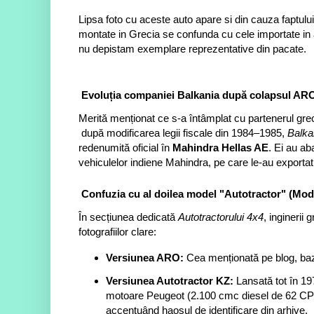
Lipsa foto cu aceste auto apare si din cauza faptulu
montate in Grecia se confunda cu cele importate in a
nu depistam exemplare reprezentative din pacate.
Evoluția companiei Balkania după colapsul A
Merită menționat ce s-a întâmplat cu partenerul gre
după modificarea legii fiscale din 1984–1985,
Balka
redenumită oficial în
Mahindra Hellas AE
. Ei au a
vehiculelor indiene Mahindra, pe care le-au exportat
Confuzia cu al doilea model "Autotractor" (Mod
În secțiunea dedicată
Autotractorului 4x4
, inginerii
fotografiilor clare:
Versiunea ARO:
Cea menționată pe blog, baz
Versiunea Autotractor KZ:
Lansată tot în 19
motoare Peugeot (2.100 cmc diesel de 62 CP
accentuând haosul de identificare din arhive.