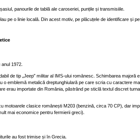
siul, panourile de tablă ale caroseriei, punțile și transmisiile.
au pe o linie locală. Din acest motiv, pe plăcuțele de identificare și p
etice
u anul 1972.
bil de tip „Jeep” militar al IMS-ului românesc. Schimbarea majoră era 
ă cu o emblemă metalică dreptunghiulară pe care scria cu caractere mari
zare erau importate din România, păstrând pe sticlă textul discret turn
cu motoarele clasice românești M203 (benzină, circa 70 CP), dar impo
mult mai economice pentru fermierii greci).
urile au fost trimise și în Grecia.