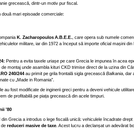
ie grecească, dintr-un motiv pur fiscal.
în două mari episoade comerciale:
 compania
K. Zacharopoulos A.B.E.E.
, care opera sub numele comer
hiculelor militare, iar din 1972 a început să importe oficial mașini d
4:
Pentru a evita taxele uriașe pe care Grecia le impunea în acea ep
ie de montaj unde asambla kituri CKD trimise direct de la uzina din 
RO 240/244
au primit pe grila frontală sigla grecească
Balkania
, dar 
ionate cu „Made in Romania”.
 au fost modificate de inginerii greci pentru a deveni vehicule utilitar
em de profitabilă pe piața grecească din acele timpuri.
ii '80
ul din Grecia a introdus o lege fiscală unică: vehiculele încadrate drept 
u de
reduceri masive de taxe
. Acest lucru a declanșat un adevărat b