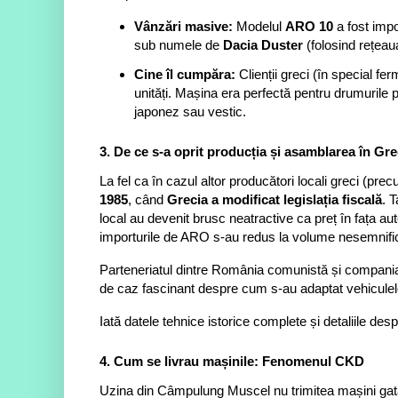
Vânzări masive:
Modelul
ARO 10
a fost impo
sub numele de
Dacia Duster
(folosind rețeau
Cine îl cumpăra:
Clienții greci (în special fe
unități. Mașina era perfectă pentru drumurile pi
japonez sau vestic.
3. De ce s-a oprit producția și asamblarea în Gr
La fel ca în cazul altor producători locali greci (pr
1985
, când
Grecia a modificat legislația fiscală
. 
local au devenit brusc neatractive ca preț în fața a
importurile de ARO s-au redus la volume nesemnifi
Parteneriatul dintre România comunistă și compan
de caz fascinant despre cum s-au adaptat vehiculele 
Iată datele tehnice istorice complete și detaliile des
4. Cum se livrau mașinile: Fenomenul CKD
Uzina din Câmpulung Muscel nu trimitea mașini gata